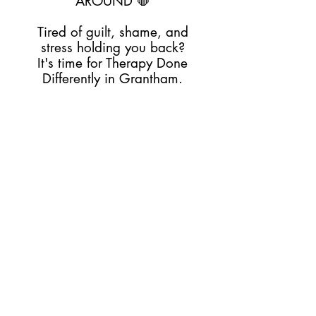
AROUND 🛑
Tired of guilt, shame, and
stress holding you back?
It's time for Therapy Done
Differently in Grantham.
Join Lisa from Hello Mind
for a high-impact, non-
disclosure taster evening.
Get shit done, fast.
We use Integral Eye
Movement Therapy (IEMT)
to neutralise "gut-punch"
emotions, focusing on how
your brain processes stress,
not your life story.
What’s in it for you?