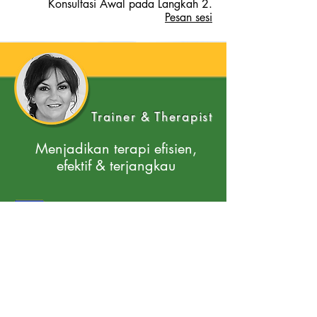
Konsultasi Awal pada Langkah 2.
Pesan sesi
Trainer & Therapist
Menjadikan terapi efisien,
efektif & terjangkau
LisaLordHaloPikiran
Lisalord@hellomindltd.com
Telepon: 01780 917057
Telepon 07533 291 371
Anxiety & Trauma Therapist Fulbeck | IEMT &