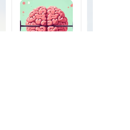
Mind Gym Taster Evening
Stop Clucking Around: An
Evening of Rapid Change and
Induced Calm with Lisa
טוענים את הימים...
10
לירה
שטרלינג
להרשמה